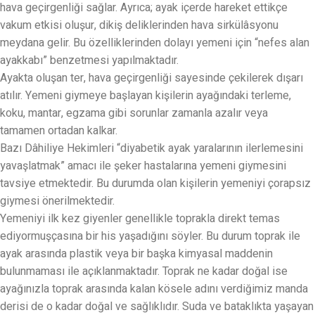
hava geçirgenliği sağlar. Ayrıca; ayak içerde hareket ettikçe
vakum etkisi oluşur, dikiş deliklerinden hava sirkülâsyonu
meydana gelir. Bu özelliklerinden dolayı yemeni için “nefes alan
ayakkabı” benzetmesi yapılmaktadır.
Ayakta oluşan ter, hava geçirgenliği sayesinde çekilerek dışarı
atılır. Yemeni giymeye başlayan kişilerin ayağındaki terleme,
koku, mantar, egzama gibi sorunlar zamanla azalır veya
tamamen ortadan kalkar.
Bazı Dâhiliye Hekimleri “diyabetik ayak yaralarının ilerlemesini
yavaşlatmak” amacı ile şeker hastalarına yemeni giymesini
tavsiye etmektedir. Bu durumda olan kişilerin yemeniyi çorapsız
giymesi önerilmektedir.
Yemeniyi ilk kez giyenler genellikle toprakla direkt temas
ediyormuşçasına bir his yaşadığını söyler. Bu durum toprak ile
ayak arasında plastik veya bir başka kimyasal maddenin
bulunmaması ile açıklanmaktadır. Toprak ne kadar doğal ise
ayağınızla toprak arasında kalan kösele adını verdiğimiz manda
derisi de o kadar doğal ve sağlıklıdır. Suda ve bataklıkta yaşayan