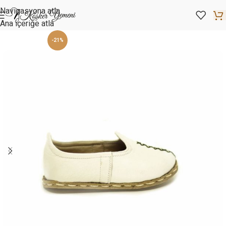
Navigasyona atla
Ana içeriğe atla
-21%