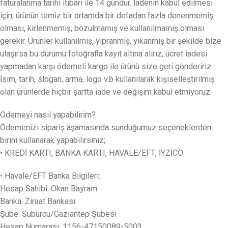
faturalanma tarihi itibari ile 14 gündür. İadenin kabul edilmesi
için; ürünün temiz bir ortamda bir defadan fazla denenmemiş
olması, kirlenmemiş, bozulmamış ve kullanılmamış olması
gerekir. Ürünler kullanılmış, yıpranmış, yıkanmış bir şekilde bize
ulaşırsa bu durumu fotoğrafla kayıt altına alırız, ücret iadesi
yapmadan karşı ödemeli kargo ile ürünü size geri göndeririz.
İsim, tarih, slogan, arma, logo v.b kullanılarak kişiselleştirilmiş
olan ürünlerde hiçbir şartta iade ve değişim kabul etmiyoruz.
Ödemeyi nasıl yapabilirim?
Ödemenizi sipariş aşamasında sunduğumuz seçeneklerden
birini kullanarak yapabilirsiniz;
• KREDİ KARTI, BANKA KARTI, HAVALE/EFT, İYZİCO
• Havale/EFT Banka Bilgileri:
Hesap Sahibi: Okan Bayram
Banka: Ziraat Bankası
Şube: Suburcu/Gaziantep Şubesi
Hesap Numarası: 1156-47150089-5003