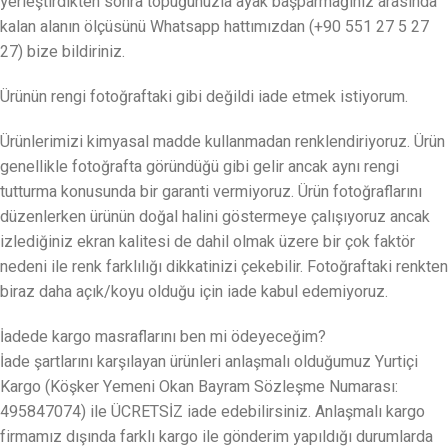
yerleştirdikten sonra topuğunuzla ayak başparmağınız arasında
kalan alanın ölçüsünü Whatsapp hattımızdan (+90 551 27 5 27
27) bize bildiriniz.
Ürünün rengi fotoğraftaki gibi değildi iade etmek istiyorum.
Ürünlerimizi kimyasal madde kullanmadan renklendiriyoruz. Ürün
genellikle fotoğrafta göründüğü gibi gelir ancak aynı rengi
tutturma konusunda bir garanti vermiyoruz. Ürün fotoğraflarını
düzenlerken ürünün doğal halini göstermeye çalışıyoruz ancak
izlediğiniz ekran kalitesi de dahil olmak üzere bir çok faktör
nedeni ile renk farklılığı dikkatinizi çekebilir. Fotoğraftaki renkten
biraz daha açık/koyu olduğu için iade kabul edemiyoruz.
İadede kargo masraflarını ben mi ödeyeceğim?
İade şartlarını karşılayan ürünleri anlaşmalı olduğumuz Yurtiçi
Kargo (Köşker Yemeni Okan Bayram Sözleşme Numarası:
495847074) ile ÜCRETSİZ iade edebilirsiniz. Anlaşmalı kargo
firmamız dışında farklı kargo ile gönderim yapıldığı durumlarda