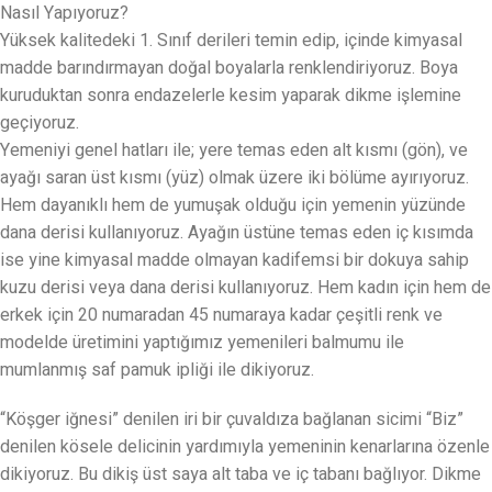
Nasıl Yapıyoruz?
Yüksek kalitedeki 1. Sınıf derileri temin edip, içinde kimyasal
madde barındırmayan doğal boyalarla renklendiriyoruz. Boya
kuruduktan sonra endazelerle kesim yaparak dikme işlemine
geçiyoruz.
Yemeniyi genel hatları ile; yere temas eden alt kısmı (gön), ve
ayağı saran üst kısmı (yüz) olmak üzere iki bölüme ayırıyoruz.
Hem dayanıklı hem de yumuşak olduğu için yemenin yüzünde
dana derisi kullanıyoruz. Ayağın üstüne temas eden iç kısımda
ise yine kimyasal madde olmayan kadifemsi bir dokuya sahip
kuzu derisi veya dana derisi kullanıyoruz. Hem kadın için hem de
erkek için 20 numaradan 45 numaraya kadar çeşitli renk ve
modelde üretimini yaptığımız yemenileri balmumu ile
mumlanmış saf pamuk ipliği ile dikiyoruz.
“Köşger iğnesi” denilen iri bir çuvaldıza bağlanan sicimi “Biz”
denilen kösele delicinin yardımıyla yemeninin kenarlarına özenle
dikiyoruz. Bu dikiş üst saya alt taba ve iç tabanı bağlıyor. Dikme