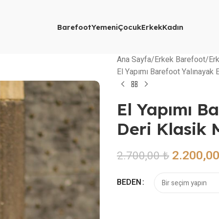
Barefoot
Yemeni
Çocuk
Erkek
Kadın
Ana Sayfa
Erkek Barefoot
Er
El Yapımı Barefoot Yalınayak 
El Yapımı Ba
Deri Klasik 
2.200,0
2.700,00
₺
BEDEN