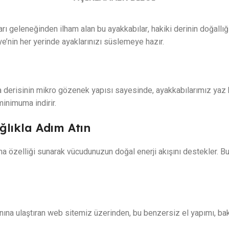
rı geleneğinden ilham alan bu ayakkabılar, hakiki derinin doğallığ
ye’nin her yerinde ayaklarınızı süslemeye hazır.
derisinin mikro gözenek yapısı sayesinde, ayakkabılarımız yaz bo
minimuma indirir.
ğlıkla Adım Atın
a özelliği sunarak vücudunuzun doğal enerji akışını destekler. Bu
anına ulaştıran web sitemiz üzerinden, bu benzersiz el yapımı, bakı