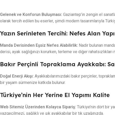
Gelenek ve Konforun Buluşması:
Gaziantep’in zengin el sanatla
olarak tercih edilen bu eserler, şimdi modern tasarımlarıyla Türki
Yazın Serinleten Tercihi: Nefes Alan Yapı
Manda Derisinden Eşsiz Nefes Alabilirlik:
Nadir bulunan manda 
derisi, ayak sağlığınızı korurken, terleme ve diğer rahatsızlıkları 
Bakır Perçinli Topraklama Ayakkabı: Sa
Doğal Enerji Akışı:
Ayakkabılarımızdaki bakır perçinler, topraklam
bir yaşam sürmenize katkıda bulunur.
Türkiye’nin Her Yerine El Yapımı Kalite
Web Sitemiz Üzerinden Kolayca Sipariş:
Türkiye’nin dört bir y
vazgeçilmezi, sağlıklı ve şık ayakkabılar bir tık uzağınızda.