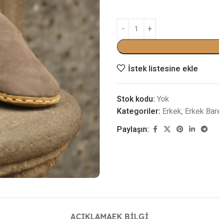
İstek listesine ekle
Stok kodu:
Yok
Kategoriler:
Erkek
,
Erkek Bar
Paylaşın:
AÇIKLAMA
EK BILGI