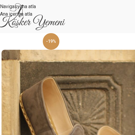
Navigasyona atla
Ana içeriğe atla
-19%