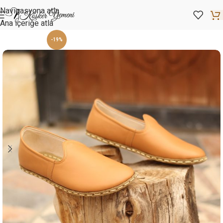
Navigasyona atla
Ana içeriğe atla
-19%