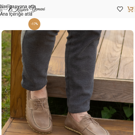
Navigasyona atla
Ana içeriğe atla
-17%