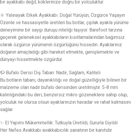
bir ayakkabı değil; köklerinize doğru bir yolculuktur.
🔆 Yalınayak Erkek Ayakkabı: Doğal Yürüyün, Özgürce Yaşayın
Özenle ve hassasiyetle üretilen bu botlar, çıplak ayakla yürüme
deneyimine bir saygı duruşu niteliği taşıyor. Barefoot tarzına
geçerek geleneksel ayakkabıların kısıtlamalarından bağımsız
olarak özgürce yürümenin özgürlüğünü hissedin. Ayaklarınız
doğanın amaçladığı gibi hareket etmekte, genişlemekte ve
dünyayı hissetmekte özgürdür.
🦬 Bufalo Derisi Dış Taban: Nadir, Sağlam, Kaliteli
Bu botların tabanı, dayanıklılığı ve doğal güzelliğiyle bilinen bir
malzeme olan nadir bufalo derisinden üretilmiştir. 5-8 mm
kalınlığındaki bu deri, benzersiz mikro gözeneklere sahip olup,
yolculuk ne olursa olsun ayaklarınızın havadar ve rahat kalmasını
sağlar.
✨ El Yapımı Mükemmellik: Tutkuyla Üretildi, Gururla Giyildi
Her Nefes Ayakkabı ayakkabıcılık sanatının bir kanıtıdır.