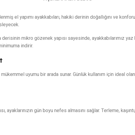
lenmiş el yapımı ayakkabıları, hakiki derinin doğallığını ve konfor
üsleyecek.
derisinin mikro gözenek yapısı sayesinde, ayakkabılarımız yaz bo
minimuma indirir.
t
e mükemmel uyumu bir arada sunar. Günlük kullanım için ideal olan
ı, ayaklarınızın gün boyu nefes almasını sağlar. Terleme, kaşıntı