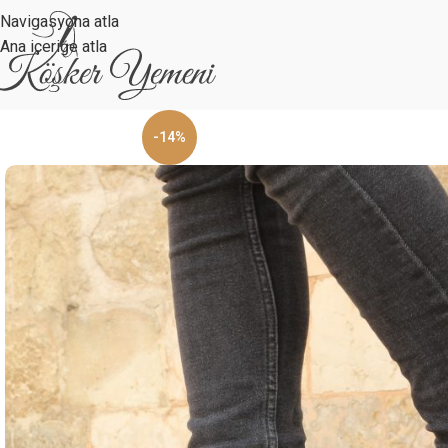
Navigasyona atla
Ana içeriğe atla
-14%