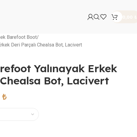
0,00
₺
kek Barefoot Boot
rkek Deri Parçalı Chealsa Bot, Lacivert
refoot Yalınayak Erkek
 Chealsa Bot, Lacivert
0
₺