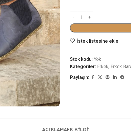
İstek listesine ekle
Stok kodu:
Yok
Kategoriler:
Erkek
,
Erkek Bar
Paylaşın:
AÇIKLAMA
EK BILGI