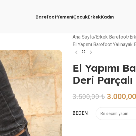
Barefoot
Yemeni
Çocuk
Erkek
Kadın
Ana Sayfa
Erkek Barefoot
Er
El Yapımı Barefoot Yalınayak E
El Yapımı Ba
Deri Parçalı
3.000,0
3.500,00
₺
BEDEN