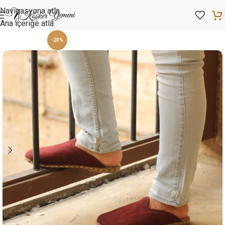
Navigasyona atla
Ana içeriğe atla
-20%