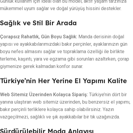
Günlük kullanım için ideal olan bu model, aktif yaşam tarzınıza
mükemmel uyum sağlar ve doğal yürüyüş hissini destekler.
Sağlık ve Stil Bir Arada
Çorapsız Rahatlık, Gün Boyu Sağlık:
Manda derisinin doğal
yapısı ve ayakkabılarımızdaki bakır perçinler, ayaklarınızın gün
boyu nefes almasını sağlar ve topraklama özelliği ile birlikte
terleme, kaşıntı, yara ve egzama gibi sorunları azaltırken, çorap
giymenize gerek kalmadan konfor sunar.
Türkiye’nin Her Yerine El Yapımı Kalite
Web Sitemiz Üzerinden Kolayca Sipariş:
Türkiye’nin dört bir
yanına ulaştıran web sitemiz üzerinden, bu benzersiz el yapımı,
bakır perçinli terliklere kolayca sahip olabilirsiniz. Yazın
vazgeçilmezi, sağlıklı ve şık ayakkabılar bir tık uzağınızda.
Sürdürülebilir Moda Anlayışı