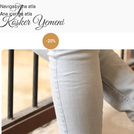
Navigasyona atla
Ana içeriğe atla
-20%