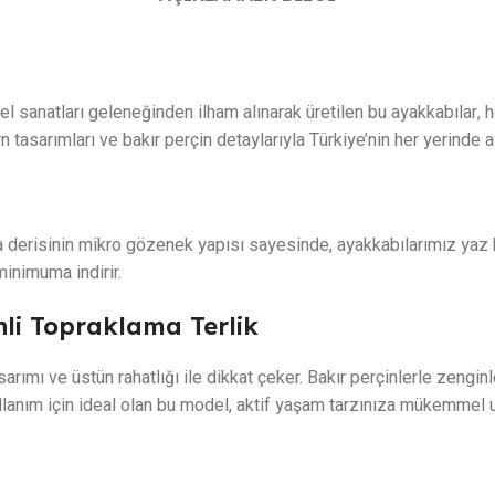
l sanatları geleneğinden ilham alınarak üretilen bu ayakkabılar, ha
 tasarımları ve bakır perçin detaylarıyla Türkiye’nin her yerinde 
derisinin mikro gözenek yapısı sayesinde, ayakkabılarımız yaz bo
minimuma indirir.
inli Topraklama Terlik
sarımı ve üstün rahatlığı ile dikkat çeker. Bakır perçinlerle zengin
ullanım için ideal olan bu model, aktif yaşam tarzınıza mükemmel 