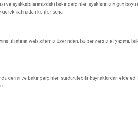
ı ve ayakkabılarımızdaki bakır perçinler, ayaklarınızın gün boyu n
ze gerek kalmadan konfor sunar.
anına ulaştıran web sitemiz üzerinden, bu benzersiz el yapımı, bakır
a derisi ve bakır perçinler, sürdürülebilir kaynaklardan elde edil
ır.