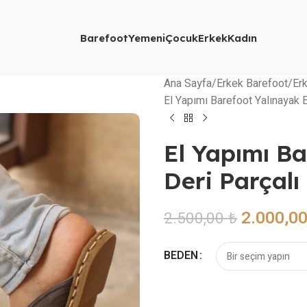
Barefoot
Yemeni
Çocuk
Erkek
Kadın
Ana Sayfa
Erkek Barefoot
Erk
El Yapımı Barefoot Yalınayak E
El Yapımı Ba
Deri Parçalı
2.000,0
2.500,00
₺
BEDEN