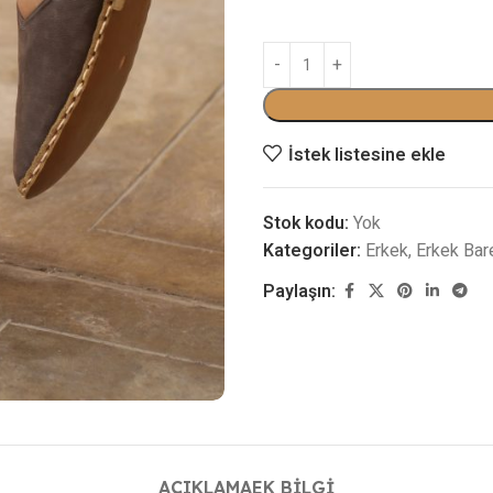
İstek listesine ekle
Stok kodu:
Yok
Kategoriler:
Erkek
,
Erkek Bar
Paylaşın:
AÇIKLAMA
EK BILGI