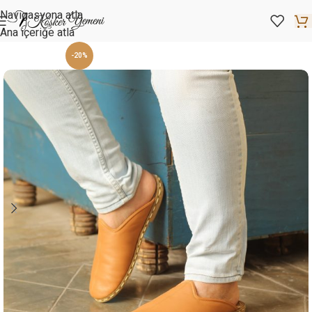
Navigasyona atla
Ana içeriğe atla
-20%