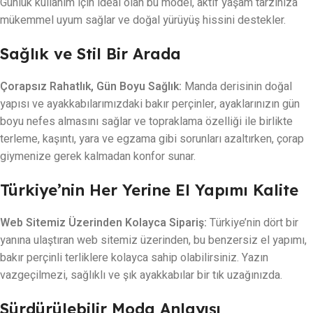
Günlük kullanım için ideal olan bu model, aktif yaşam tarzınıza
mükemmel uyum sağlar ve doğal yürüyüş hissini destekler.
Sağlık ve Stil Bir Arada
Çorapsız Rahatlık, Gün Boyu Sağlık:
Manda derisinin doğal
yapısı ve ayakkabılarımızdaki bakır perçinler, ayaklarınızın gün
boyu nefes almasını sağlar ve topraklama özelliği ile birlikte
terleme, kaşıntı, yara ve egzama gibi sorunları azaltırken, çorap
giymenize gerek kalmadan konfor sunar.
Türkiye’nin Her Yerine El Yapımı Kalite
Web Sitemiz Üzerinden Kolayca Sipariş:
Türkiye’nin dört bir
yanına ulaştıran web sitemiz üzerinden, bu benzersiz el yapımı,
bakır perçinli terliklere kolayca sahip olabilirsiniz. Yazın
vazgeçilmezi, sağlıklı ve şık ayakkabılar bir tık uzağınızda.
Sürdürülebilir Moda Anlayışı