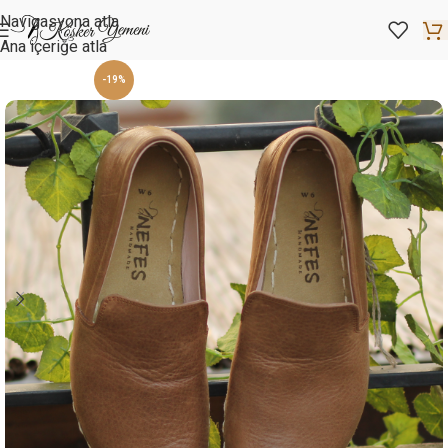
Navigasyona atla
Ana içeriğe atla
-19%