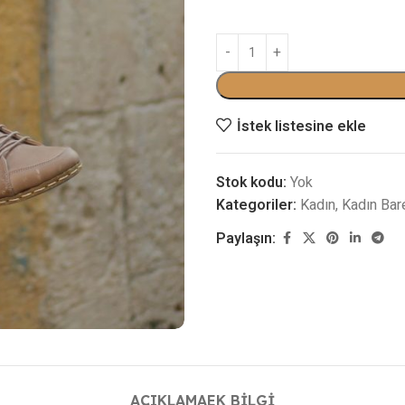
İstek listesine ekle
Stok kodu:
Yok
Kategoriler:
Kadın
,
Kadın Bar
Paylaşın:
AÇIKLAMA
EK BILGI