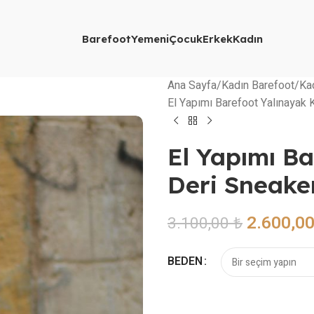
Barefoot
Yemeni
Çocuk
Erkek
Kadın
Ana Sayfa
Kadın Barefoot
Ka
El Yapımı Barefoot Yalınayak 
El Yapımı B
Deri Sneake
2.600,0
3.100,00
₺
BEDEN