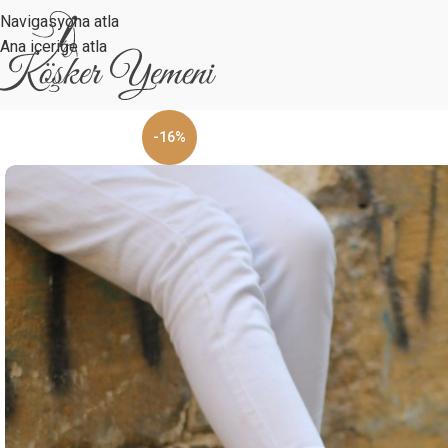
Navigasyona atla
Ana içeriğe atla
-16%