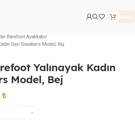
0,00
₺
dın Barefoot Ayakkabı
Kadın Deri Sneakers Model, Bej
arefoot Yalınayak Kadın
rs Model, Bej
0
₺