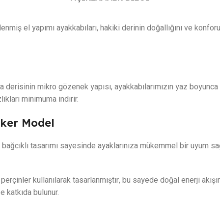
lenmiş el yapımı ayakkabıları, hakiki derinin doğallığını ve konfor
derisinin mikro gözenek yapısı, ayakkabılarımızın yaz boyunca aya
ıkları minimuma indirir.
aker Model
ağcıklı tasarımı sayesinde ayaklarınıza mükemmel bir uyum sağla
perçinler kullanılarak tasarlanmıştır, bu sayede doğal enerji akış
e katkıda bulunur.