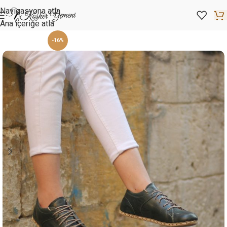
Navigasyona atla
Ana içeriğe atla
-16%