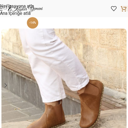
Navigasyona atla
Ana içeriğe atla
-14%