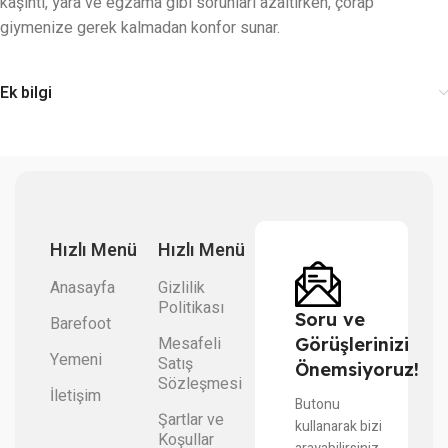
kaşıntı, yara ve egzama gibi sorunları azaltırken, çorap
giymenize gerek kalmadan konfor sunar.
Ek bilgi
Hızlı Menü
Hızlı Menü
Anasayfa
Gizlilik
Politikası
Soru ve
Barefoot
Mesafeli
Görüşlerinizi
Yemeni
Satış
Önemsiyoruz!
Sözleşmesi
İletişim
Butonu
Şartlar ve
kullanarak bizi
Koşullar