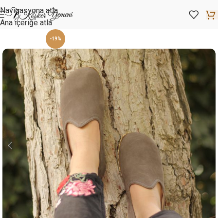
Navigasyona atla
Ana içeriğe atla
-19%