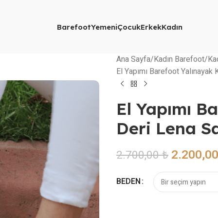
Barefoot
Yemeni
Çocuk
Erkek
Kadın
Ana Sayfa
Kadın Barefoot
Ka
El Yapımı Barefoot Yalınayak 
El Yapımı B
Deri Lena S
2.200,0
2.700,00
₺
BEDEN