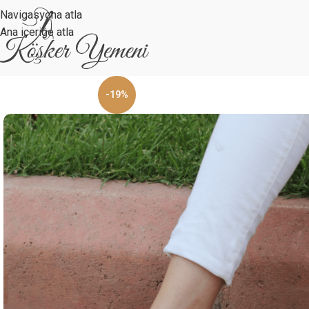
Navigasyona atla
Ana içeriğe atla
-19%