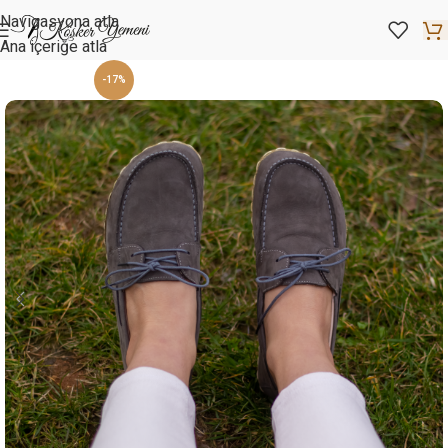
Navigasyona atla
Ana içeriğe atla
-17%