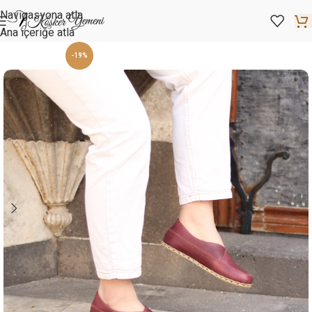
Navigasyona atla
Ana içeriğe atla
-19%