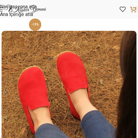
Navigasyona atla
Ana içeriğe atla
-19%