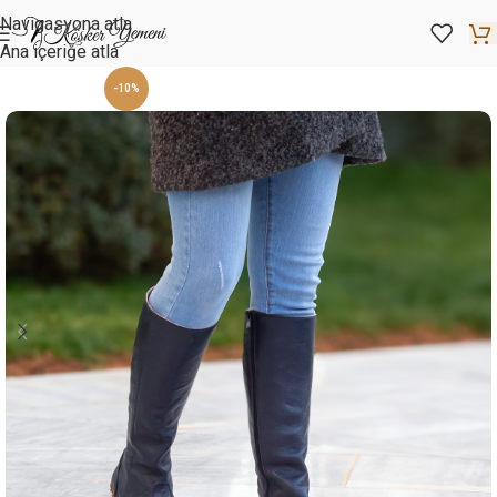
Navigasyona atla
Ana içeriğe atla
-10%