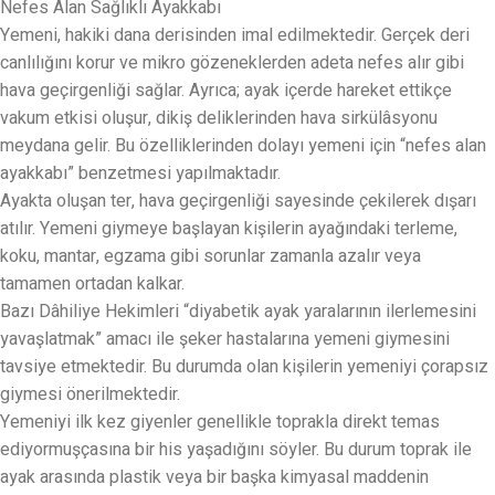
Nefes Alan Sağlıklı Ayakkabı
Yemeni, hakiki dana derisinden imal edilmektedir. Gerçek deri
canlılığını korur ve mikro gözeneklerden adeta nefes alır gibi
hava geçirgenliği sağlar. Ayrıca; ayak içerde hareket ettikçe
vakum etkisi oluşur, dikiş deliklerinden hava sirkülâsyonu
meydana gelir. Bu özelliklerinden dolayı yemeni için “nefes alan
ayakkabı” benzetmesi yapılmaktadır.
Ayakta oluşan ter, hava geçirgenliği sayesinde çekilerek dışarı
atılır. Yemeni giymeye başlayan kişilerin ayağındaki terleme,
koku, mantar, egzama gibi sorunlar zamanla azalır veya
tamamen ortadan kalkar.
Bazı Dâhiliye Hekimleri “diyabetik ayak yaralarının ilerlemesini
yavaşlatmak” amacı ile şeker hastalarına yemeni giymesini
tavsiye etmektedir. Bu durumda olan kişilerin yemeniyi çorapsız
giymesi önerilmektedir.
Yemeniyi ilk kez giyenler genellikle toprakla direkt temas
ediyormuşçasına bir his yaşadığını söyler. Bu durum toprak ile
ayak arasında plastik veya bir başka kimyasal maddenin