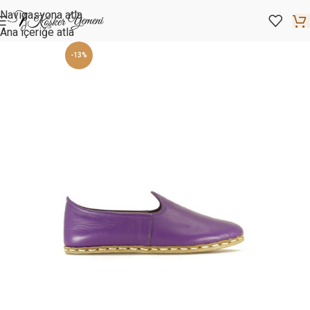
Navigasyona atla
Ana içeriğe atla
-13%