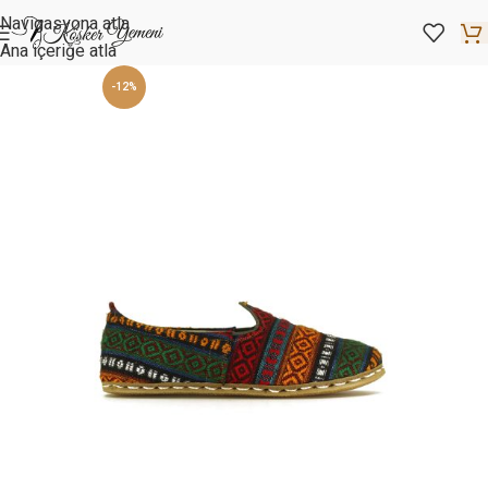
Navigasyona atla
Ana içeriğe atla
-12%