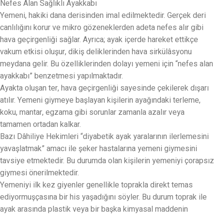
Nefes Alan Sağlıklı Ayakkabı
Yemeni, hakiki dana derisinden imal edilmektedir. Gerçek deri
canlılığını korur ve mikro gözeneklerden adeta nefes alır gibi
hava geçirgenliği sağlar. Ayrıca; ayak içerde hareket ettikçe
vakum etkisi oluşur, dikiş deliklerinden hava sirkülâsyonu
meydana gelir. Bu özelliklerinden dolayı yemeni için “nefes alan
ayakkabı” benzetmesi yapılmaktadır.
Ayakta oluşan ter, hava geçirgenliği sayesinde çekilerek dışarı
atılır. Yemeni giymeye başlayan kişilerin ayağındaki terleme,
koku, mantar, egzama gibi sorunlar zamanla azalır veya
tamamen ortadan kalkar.
Bazı Dâhiliye Hekimleri “diyabetik ayak yaralarının ilerlemesini
yavaşlatmak” amacı ile şeker hastalarına yemeni giymesini
tavsiye etmektedir. Bu durumda olan kişilerin yemeniyi çorapsız
giymesi önerilmektedir.
Yemeniyi ilk kez giyenler genellikle toprakla direkt temas
ediyormuşçasına bir his yaşadığını söyler. Bu durum toprak ile
ayak arasında plastik veya bir başka kimyasal maddenin