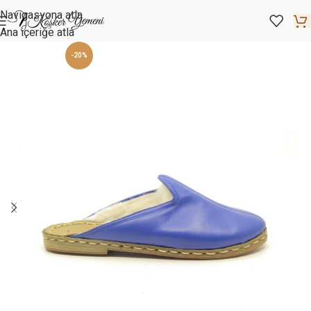
Navigasyona atla
Ana içeriğe atla
-20%