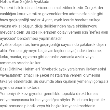
Nefes Alan Sağlıklı Ayakkabı
Yemeni, hakiki dana derisinden imal edilmektedir. Gerçek deri
canlılığını korur ve mikro gözeneklerden adeta nefes alır gibi
hava geçirgenliği sağlar. Ayrıca; ayak içerde hareket ettikçe
vakum etkisi oluşur, dikiş deliklerinden hava sirkülâsyonu
meydana gelir. Bu özelliklerinden dolayı yemeni için “nefes alan
ayakkabı” benzetmesi yapılmaktadır.
Ayakta oluşan ter, hava geçirgenliği sayesinde çekilerek dışarı
atılır. Yemeni giymeye başlayan kişilerin ayağındaki terleme,
koku, mantar, egzama gibi sorunlar zamanla azalır veya
tamamen ortadan kalkar.
Bazı Dâhiliye Hekimleri “diyabetik ayak yaralarının ilerlemesini
yavaşlatmak” amacı ile şeker hastalarına yemeni giymesini
tavsiye etmektedir. Bu durumda olan kişilerin yemeniyi çorapsız
giymesi önerilmektedir.
Yemeniyi ilk kez giyenler genellikle toprakla direkt temas
ediyormuşçasına bir his yaşadığını söyler. Bu durum toprak ile
ayak arasında plastik veya bir başka kimyasal maddenin