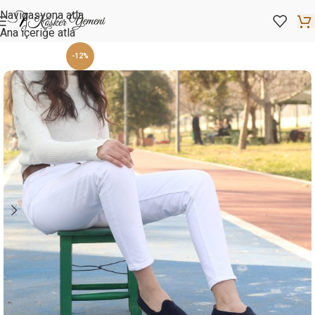
Navigasyona atla
Ana içeriğe atla
-12%