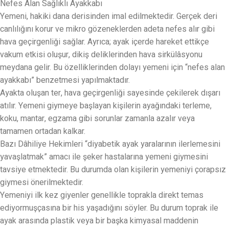
Nefes Alan Sağlıklı Ayakkabı
Yemeni, hakiki dana derisinden imal edilmektedir. Gerçek deri
canlılığını korur ve mikro gözeneklerden adeta nefes alır gibi
hava geçirgenliği sağlar. Ayrıca; ayak içerde hareket ettikçe
vakum etkisi oluşur, dikiş deliklerinden hava sirkülâsyonu
meydana gelir. Bu özelliklerinden dolayı yemeni için “nefes alan
ayakkabı” benzetmesi yapılmaktadır.
Ayakta oluşan ter, hava geçirgenliği sayesinde çekilerek dışarı
atılır. Yemeni giymeye başlayan kişilerin ayağındaki terleme,
koku, mantar, egzama gibi sorunlar zamanla azalır veya
tamamen ortadan kalkar.
Bazı Dâhiliye Hekimleri “diyabetik ayak yaralarının ilerlemesini
yavaşlatmak” amacı ile şeker hastalarına yemeni giymesini
tavsiye etmektedir. Bu durumda olan kişilerin yemeniyi çorapsız
giymesi önerilmektedir.
Yemeniyi ilk kez giyenler genellikle toprakla direkt temas
ediyormuşçasına bir his yaşadığını söyler. Bu durum toprak ile
ayak arasında plastik veya bir başka kimyasal maddenin