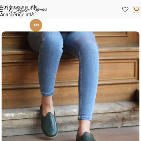
Navigasyona atla
Ana içeriğe atla
-13%