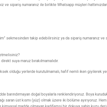
iniz ve sipariş numaranız ile birlikte Whatsapp müşteri hattımızda
lerim” sekmesinden takip edebilirsiniz ya da sipariş numaranız ve si
 etmelisiniz?
ün direkt suya maruz bırakılmamalıdır.
üksek olduğu yerlerde kurutulmamalı, hafif nemli iken giyilerek ye
 madde barındırmayan doğal boyalarla renklendiriyoruz. Boya kuru
 ayağı saran üst kısmı (yüz) olmak üzere iki bölüme ayırıyoruz. 
ne kimyasal madde olmayan kadifemsi bir dokuya sahip kuzu deris