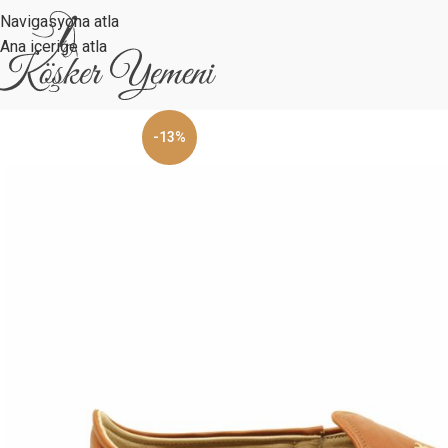
Navigasyona atla
Ana içeriğe atla
-13%