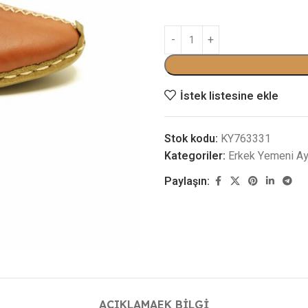
İstek listesine ekle
Stok kodu:
KY763331
Kategoriler:
Erkek Yemeni Ay
Paylaşın:
AÇIKLAMA
EK BILGI