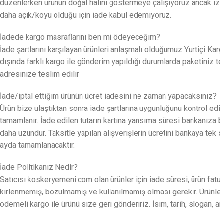
düzenlerken ürünün doğal halini göstermeye çalışıyoruz ancak izled
daha açık/koyu olduğu için iade kabul edemiyoruz.
İadede kargo masraflarını ben mi ödeyeceğim?
İade şartlarını karşılayan ürünleri anlaşmalı olduğumuz Yurtiç
dışında farklı kargo ile gönderim yapıldığı durumlarda paketiniz t
adresinize teslim edilir
İade/iptal ettiğim ürünün ücret iadesini ne zaman yapacaksınız?
Ürün bize ulaştıktan sonra iade şartlarına uygunluğunu kontrol edil
tamamlanır. İade edilen tutarın kartına yansıma süresi bankanıza 
daha uzundur. Taksitle yapılan alışverişlerin ücretini bankaya tek 
ayda tamamlanacaktır.
İade Politikanız Nedir?
Satıcısı koskeryemeni.com olan ürünler için iade süresi, ürün fat
kirlenmemiş, bozulmamış ve kullanılmamış olması gerekir. Ürünler k
ödemeli kargo ile ürünü size geri göndeririz. İsim, tarih, slogan, a