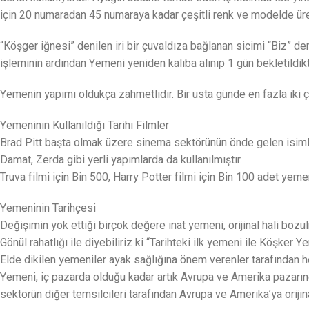
için 20 numaradan 45 numaraya kadar çeşitli renk ve modelde üre
“Köşger iğnesi” denilen iri bir çuvaldıza bağlanan sicimi “Biz” de
işleminin ardından Yemeni yeniden kalıba alınıp 1 gün bekletildik
Yemenin yapımı oldukça zahmetlidir. Bir usta günde en fazla iki 
Yemeninin Kullanıldığı Tarihi Filmler
Brad Pitt başta olmak üzere sinema sektörünün önde gelen isimleri
Damat, Zerda gibi yerli yapımlarda da kullanılmıştır.
Truva filmi için Bin 500, Harry Potter filmi için Bin 100 adet yeme
Yemeninin Tarihçesi
Değişimin yok ettiği birçok değere inat yemeni, orijinal hali bo
Gönül rahatlığı ile diyebiliriz ki “Tarihteki ilk yemeni ile Köşk
Elde dikilen yemeniler ayak sağlığına önem verenler tarafından h
Yemeni, iç pazarda olduğu kadar artık Avrupa ve Amerika pazarın
sektörün diğer temsilcileri tarafından Avrupa ve Amerika’ya orijina