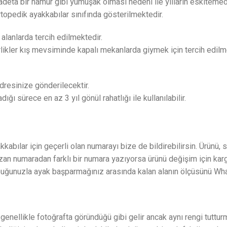
e adeta bir hamur gibi yumuşak olması nedeni ile yılların eskitemed
topedik ayakkabılar sınıfında gösterilmektedir.
 alanlarda tercih edilmektedir.
rlikler kış mevsiminde kapalı mekanlarda giymek için tercih edilm
resinize gönderilecektir.
 sürece en az 3 yıl gönül rahatlığı ile kullanılabilir.
kabılar için geçerli olan numarayı bize de bildirebilirsin. Ürünü,
yazan numaradan farklı bir numara yazıyorsa ürünü değişim için ka
topuğunuzla ayak başparmağınız arasında kalan alanın ölçüsünü Wha
nellikle fotoğrafta göründüğü gibi gelir ancak aynı rengi tutturm