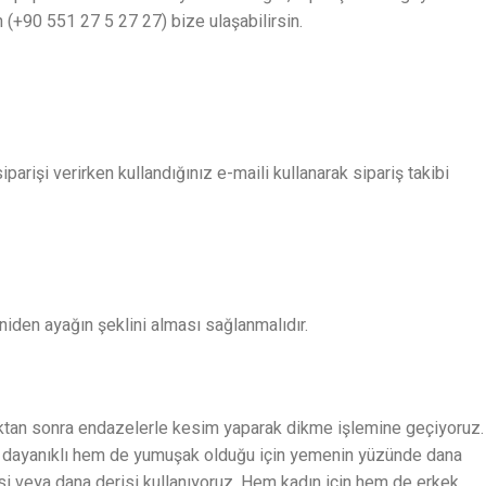
n (+90 551 27 5 27 27) bize ulaşabilirsin.
parişi verirken kullandığınız e-maili kullanarak sipariş takibi
niden ayağın şeklini alması sağlanmalıdır.
duktan sonra endazelerle kesim yaparak dikme işlemine geçiyoruz.
Hem dayanıklı hem de yumuşak olduğu için yemenin yüzünde dana
i veya dana derisi kullanıyoruz. Hem kadın için hem de erkek