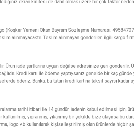
iğiniz ekran kalitesi de dahil olmak üzere bir çok faktör nedeni il
i Kargo (Köşker Yemeni Okan Bayram Sözleşme Numarası: 495847074
eslim alınmayacaktır. Teslim alınmayan gönderiler, ilgili kargo fir
ir. Ürün iade şartlarına uygun değilse adresinize geri gönderilir. 
bağlıdır. Kredi kartı ile ödeme yaptıysanız genelde bir kaç günde
seferde öderiz. Banka, bu tutarı kredi kartına taksit sayısı kadar 
uralanma tarihi itibari ile 14 gündür. İadenin kabul edilmesi için
ullanılmış, yıpranmış, yıkanmış bir şekilde bize ulaşırsa bu durum
rma, logo v.b kullanılarak kişiselleştirilmiş olan ürünlerde hiçbir 