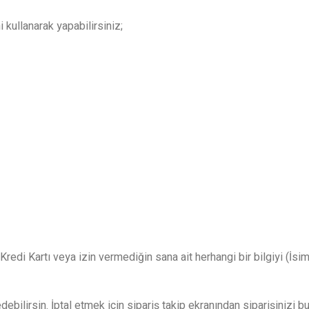
ullanarak yapabilirsiniz;
redi Kartı veya izin vermediğin sana ait herhangi bir bilgiyi (İsim
ilirsin. İptal etmek için sipariş takip ekranından siparişinizi bulu