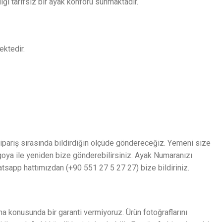
iği tarifsiz bir ayak konforu sunmaktadır.
ektedir.
 sipariş sırasında bildirdiğin ölçüde göndereceğiz. Yemeni size
rgoya ile yeniden bize gönderebilirsiniz. Ayak Numaranızı
tsapp hattımızdan (+90 551 27 5 27 27) bize bildiriniz.
a konusunda bir garanti vermiyoruz. Ürün fotoğraflarını