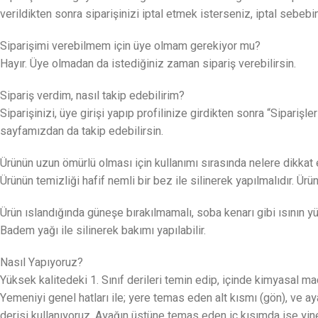
verildikten sonra siparişinizi iptal etmek isterseniz, iptal sebeb
Siparişimi verebilmem için üye olmam gerekiyor mu?
Hayır. Üye olmadan da istediğiniz zaman sipariş verebilirsin.
Sipariş verdim, nasıl takip edebilirim?
Siparişinizi, üye girişi yapıp profilinize girdikten sonra “Sipariş
sayfamızdan da takip edebilirsin.
Ürünün uzun ömürlü olması için kullanımı sırasında nelere dikkat
Ürünün temizliği hafif nemli bir bez ile silinerek yapılmalıdır. Ür
Ürün ıslandığında güneşe bırakılmamalı, soba kenarı gibi ısının y
Badem yağı ile silinerek bakımı yapılabilir.
Nasıl Yapıyoruz?
Yüksek kalitedeki 1. Sınıf derileri temin edip, içinde kimyasal
Yemeniyi genel hatları ile; yere temas eden alt kısmı (gön), ve
derisi kullanıyoruz. Ayağın üstüne temas eden iç kısımda ise yi