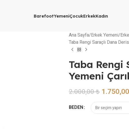
Barefoot
Yemeni
Çocuk
Erkek
Kadın
Ana Sayfa
Erkek Yemeni
Erk
Taba Rengi Saraçlı Dana Deris
Taba Rengi 
Yemeni Çarı
1.750,0
2.000,00
₺
BEDEN