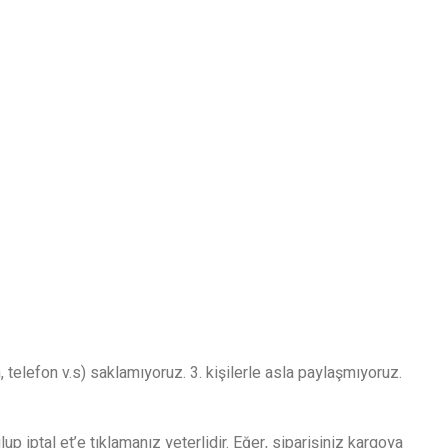
, telefon v.s) saklamıyoruz. 3. kişilerle asla paylaşmıyoruz.
p iptal et’e tıklamanız yeterlidir. Eğer, siparişiniz kargoya