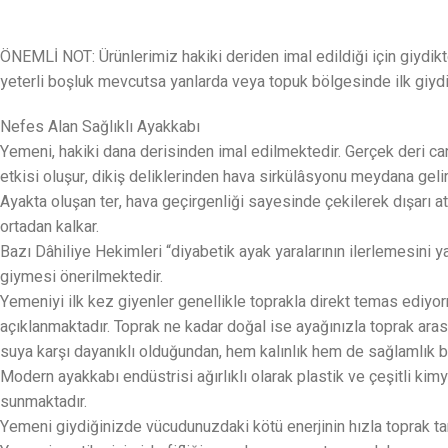
ÖNEMLİ NOT: Ürünlerimiz hakiki deriden imal edildiği için giydik
yeterli boşluk mevcutsa yanlarda veya topuk bölgesinde ilk giydiğ
Nefes Alan Sağlıklı Ayakkabı
Yemeni, hakiki dana derisinden imal edilmektedir. Gerçek deri can
etkisi oluşur, dikiş deliklerinden hava sirkülâsyonu meydana geli
Ayakta oluşan ter, hava geçirgenliği sayesinde çekilerek dışarı 
ortadan kalkar.
Bazı Dâhiliye Hekimleri “diyabetik ayak yaralarının ilerlemesini
giymesi önerilmektedir.
Yemeniyi ilk kez giyenler genellikle toprakla direkt temas ediyo
açıklanmaktadır. Toprak ne kadar doğal ise ayağınızla toprak aras
suya karşı dayanıklı olduğundan, hem kalınlık hem de sağlamlık ba
Modern ayakkabı endüstrisi ağırlıklı olarak plastik ve çeşitli kimy
sunmaktadır.
Yemeni giydiğinizde vücudunuzdaki kötü enerjinin hızla toprak t