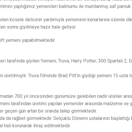
timini yaptığımız yemenileri balmumu ile mumlanmış saf pamuk ipl
nilen kösele delicinin yardımıyla yemeninin kenarlarına özenle dik
ten sonra giyilmeye hazır hale geliyor.
çift yemeni yapabilmektedir.
 tarafında giyilen Yemeni; Truva, Harry Potter, 300 Spartalı 2, Er
ni üretilmiştir. Truva filminde Brad Pitt’in giydiği yemeni 15 usta 
zulmadan 700 yıl öncesinden günümüze gelebilen nadir ürünler aras
er Yemeni tarafından üretimi yapılan yemeniler arasında malzeme ve
er geçen gün artan bir oranda talep görmektedir.
da da rağbet görmektedir. Selçuklu Dönemi ustalarının başlattığ
l hali korunarak ihraç edilmektedir.