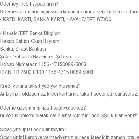
Ödemeyi nasıl yapabilirim?
Ödemenizi sipariş aşamasında sunduğumuz seçeneklerden birini k
• KREDİ KARTI, BANKA KARTI, HAVALE/EFT, İYZİCO
• Havale/EFT Banka Bilgileri:
Hesap Sahibi: Okan Bayram
Banka: Ziraat Bankası
Şube: Suburcu/Gaziantep Şubesi
Hesap Numarası: 1156-47150089-5003
IBAN: TR 2600 0100 1156 4715 0089 5003
Kredi kartına taksit yapıyor musunuz?
Anlaşmalı olduğumuz kredi kartlarına taksit seçeneği sunuyoruz.
Ödeme güvenliğini nasıl sağlıyorsunuz?
Güvenlik önlemi olarak satın alma işlemlerinde SSL kullanıyoruz. K
Siparişimi iptal edebilir miyim?
Siparişinizi kargoya vermediğimiz sürece istediğin zaman iptal edeb