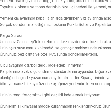
Yemeni; pratik giyimi, hafifliği, esnek yapısı, astarının dokusu v
Topuksuz olması ve taban derisinin özelliği nedeni ile yemeni, or
Yemeni kış aylarında kapalı alanlarda giyilirken yaz aylarında açık
Gerçek deriden imal ettiğimiz Toskana Kürklü Botlar ve Kapalı te
Kargo Süreci
Ürününüz Gaziantep’teki üretim merkezimizden ücretsiz olarak ad
Ürün aşırı suya maruz kalmadığı ve çamaşır makinesinde yıkanmadığı
Ürününüz, bez çanta ve özel kutusunda gönderilmektedir.
Ölçü ayağıma dar/bol geldi, iade edebilir miyim?
Kalıplarımız ayak ölçülendirme standartlarına uygundur. Diğer ayak
ulaştığında içinde yazan numarayı kontrol edin. Sipariş fişinde 
bilmiyorsanız bir kayıt üzerine ayağınızı yerleştirdikten sonra 
Ürünün rengi fotoğraftaki gibi değildi iade etmek istiyorum.
Ürünlerimizi kimyasal madde kullanmadan renklendiriyoruz. Ürün ge