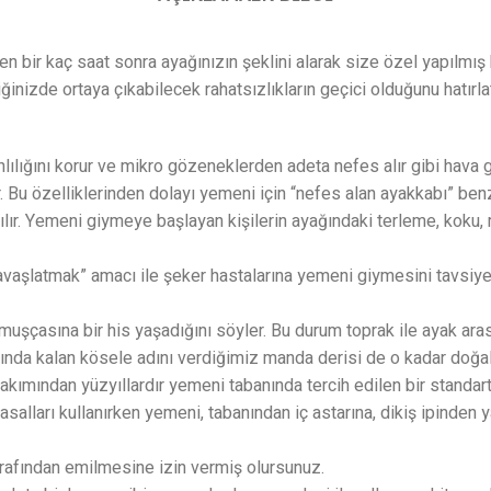
ten bir kaç saat sonra ayağınızın şeklini alarak size özel yapılm
inizde ortaya çıkabilecek rahatsızlıkların geçici olduğunu hatırla
lılığını korur ve mikro gözeneklerden adeta nefes alır gibi hava g
r. Bu özelliklerinden dolayı yemeni için “nefes alan ayakkabı” be
atılır. Yemeni giymeye başlayan kişilerin ayağındaki terleme, kok
 yavaşlatmak” amacı ile şeker hastalarına yemeni giymesini tavsiy
rmuşçasına bir his yaşadığını söyler. Bu durum toprak ile ayak a
ında kalan kösele adını verdiğimiz manda derisi de o kadar doğal 
kımından yüzyıllardır yemeni tabanında tercih edilen bir standart 
asalları kullanırken yemeni, tabanından iç astarına, dikiş ipinden 
arafından emilmesine izin vermiş olursunuz.