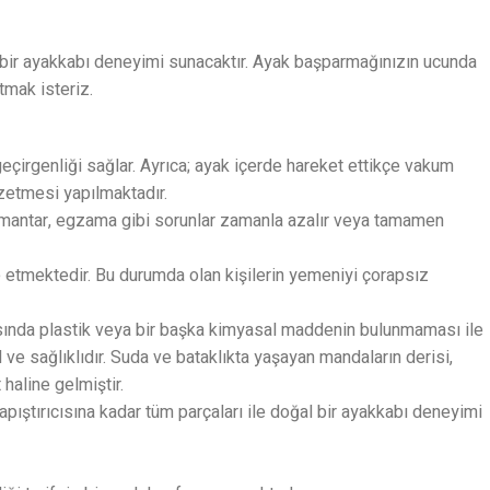
ış bir ayakkabı deneyimi sunacaktır. Ayak başparmağınızın ucunda
tmak isteriz.
eçirgenliği sağlar. Ayrıca; ayak içerde hareket ettikçe vakum
nzetmesi yapılmaktadır.
u, mantar, egzama gibi sorunlar zamanla azalır veya tamamen
e etmektedir. Bu durumda olan kişilerin yemeniyi çorapsız
rasında plastik veya bir başka kimyasal maddenin bulunmaması ile
ve sağlıklıdır. Suda ve bataklıkta yaşayan mandaların derisi,
haline gelmiştir.
yapıştırıcısına kadar tüm parçaları ile doğal bir ayakkabı deneyimi