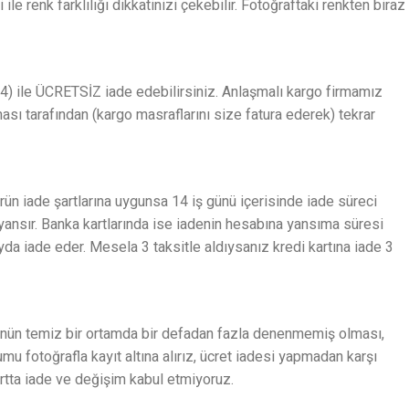
e renk farklılığı dikkatinizi çekebilir. Fotoğraftaki renkten biraz
) ile ÜCRETSİZ iade edebilirsiniz. Anlaşmalı kargo firmamız
ması tarafından (kargo masraflarını size fatura ederek) tekrar
Ürün iade şartlarına uygunsa 14 iş günü içerisinde iade süreci
 yansır. Banka kartlarında ise iadenin hesabına yansıma süresi
ayda iade eder. Mesela 3 taksitle aldıysanız kredi kartına iade 3
; ürünün temiz bir ortamda bir defadan fazla denenmemiş olması,
u fotoğrafla kayıt altına alırız, ücret iadesi yapmadan karşı
şartta iade ve değişim kabul etmiyoruz.