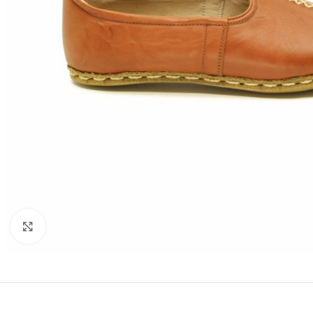
Resmi büyütmek için tıklayın