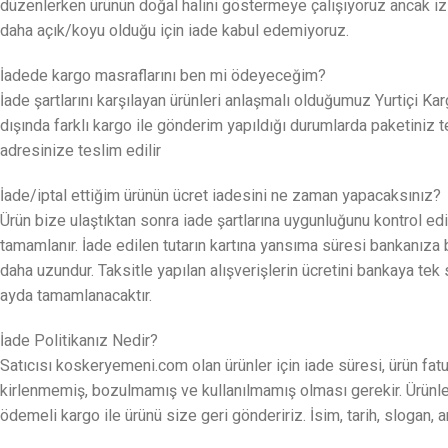
düzenlerken ürünün doğal halini göstermeye çalışıyoruz ancak izled
daha açık/koyu olduğu için iade kabul edemiyoruz.
İadede kargo masraflarını ben mi ödeyeceğim?
İade şartlarını karşılayan ürünleri anlaşmalı olduğumuz Yurtiç
dışında farklı kargo ile gönderim yapıldığı durumlarda paketiniz t
adresinize teslim edilir
İade/iptal ettiğim ürünün ücret iadesini ne zaman yapacaksınız?
Ürün bize ulaştıktan sonra iade şartlarına uygunluğunu kontrol edil
tamamlanır. İade edilen tutarın kartına yansıma süresi bankanıza 
daha uzundur. Taksitle yapılan alışverişlerin ücretini bankaya tek 
ayda tamamlanacaktır.
İade Politikanız Nedir?
Satıcısı koskeryemeni.com olan ürünler için iade süresi, ürün fat
kirlenmemiş, bozulmamış ve kullanılmamış olması gerekir. Ürünler k
ödemeli kargo ile ürünü size geri göndeririz. İsim, tarih, slogan, a