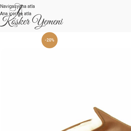
Navigasyona atla
Ana içeriğe atla
-20%