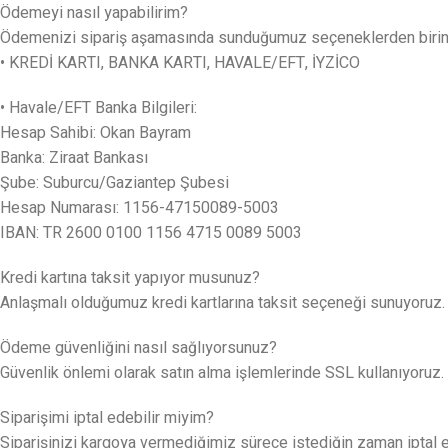
Ödemeyi nasıl yapabilirim?
Ödemenizi sipariş aşamasında sunduğumuz seçeneklerden birini k
• KREDİ KARTI, BANKA KARTI, HAVALE/EFT, İYZİCO
• Havale/EFT Banka Bilgileri:
Hesap Sahibi: Okan Bayram
Banka: Ziraat Bankası
Şube: Suburcu/Gaziantep Şubesi
Hesap Numarası: 1156-47150089-5003
IBAN: TR 2600 0100 1156 4715 0089 5003
Kredi kartına taksit yapıyor musunuz?
Anlaşmalı olduğumuz kredi kartlarına taksit seçeneği sunuyoruz.
Ödeme güvenliğini nasıl sağlıyorsunuz?
Güvenlik önlemi olarak satın alma işlemlerinde SSL kullanıyoruz. K
Siparişimi iptal edebilir miyim?
Siparişinizi kargoya vermediğimiz sürece istediğin zaman iptal edeb