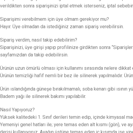
verildikten sonra siparişinizi iptal etmek isterseniz, iptal sebeb
Siparişimi verebilmem için üye olmam gerekiyor mu?
Hayır. Üye olmadan da istediğiniz zaman sipariş verebilirsin.
Sipariş verdim, nasıl takip edebilirim?
Siparişinizi, üye girişi yapıp profilinize girdikten sonra “Sipariş
sayfamızdan da takip edebilirsin.
Ürünün uzun ömürlü olması için kullanımı sırasında nelere dikkat
Ürünün temizliği hafif nemli bir bez ile silinerek yapılmalıdır. Ür
Ürün ıslandığında güneşe bırakılmamalı, soba kenarı gibi ısının y
Badem yağı ile silinerek bakımı yapılabilir.
Nasıl Yapıyoruz?
Yüksek kalitedeki 1. Sınıf derileri temin edip, içinde kimyasal
Yemeniyi genel hatları ile; yere temas eden alt kısmı (gön), ve
derisi kullanıyoruz. Ayağın üstüne temas eden iç kısımda ise yi