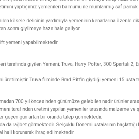
timini yaptığımız yemenileri balmumu ile mumlanmış saf pamuk ipl
nilen kösele delicinin yardımıyla yemeninin kenarlarına özenle dik
ten sonra giyilmeye hazır hale geliyor.
çift yemeni yapabilmektedir.
 tarafında giyilen Yemeni; Truva, Harry Potter, 300 Spartalı 2, Er
ni üretilmiştir. Truva filminde Brad Pitt’in giydiği yemeni 15 usta 
zulmadan 700 yıl öncesinden günümüze gelebilen nadir ürünler aras
er Yemeni tarafından üretimi yapılan yemeniler arasında malzeme ve
er geçen gün artan bir oranda talep görmektedir.
da da rağbet görmektedir. Selçuklu Dönemi ustalarının başlattığ
l hali korunarak ihraç edilmektedir.