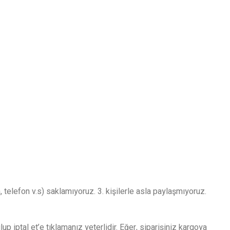
, telefon v.s) saklamıyoruz. 3. kişilerle asla paylaşmıyoruz.
p iptal et’e tıklamanız yeterlidir. Eğer, siparişiniz kargoya