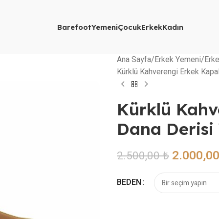
Barefoot
Yemeni
Çocuk
Erkek
Kadın
Ana Sayfa
Erkek Yemeni
Erke
Kürklü Kahverengi Erkek Kapal
Kürklü Kahve
Dana Derisi
2.000,0
2.500,00
₺
BEDEN