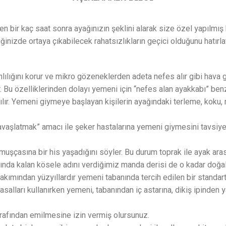
ten bir kaç saat sonra ayağınızın şeklini alarak size özel yapılm
inizde ortaya çıkabilecek rahatsızlıkların geçici olduğunu hatırla
lılığını korur ve mikro gözeneklerden adeta nefes alır gibi hava g
r. Bu özelliklerinden dolayı yemeni için “nefes alan ayakkabı” be
atılır. Yemeni giymeye başlayan kişilerin ayağındaki terleme, kok
 yavaşlatmak” amacı ile şeker hastalarına yemeni giymesini tavsiy
rmuşçasına bir his yaşadığını söyler. Bu durum toprak ile ayak a
ında kalan kösele adını verdiğimiz manda derisi de o kadar doğal 
kımından yüzyıllardır yemeni tabanında tercih edilen bir standart 
asalları kullanırken yemeni, tabanından iç astarına, dikiş ipinden 
arafından emilmesine izin vermiş olursunuz.