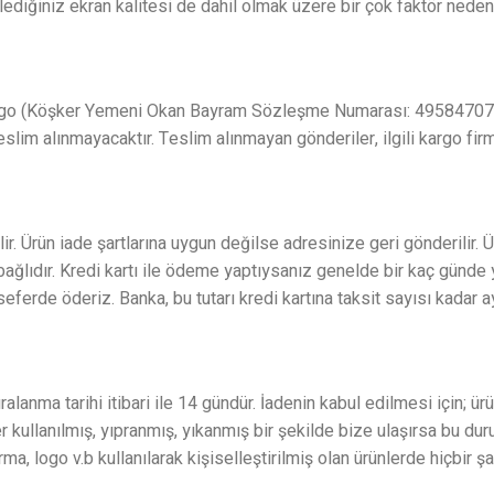
iğiniz ekran kalitesi de dahil olmak üzere bir çok faktör nedeni il
i Kargo (Köşker Yemeni Okan Bayram Sözleşme Numarası: 495847074
eslim alınmayacaktır. Teslim alınmayan gönderiler, ilgili kargo fir
ir. Ürün iade şartlarına uygun değilse adresinize geri gönderilir. 
bağlıdır. Kredi kartı ile ödeme yaptıysanız genelde bir kaç günde
seferde öderiz. Banka, bu tutarı kredi kartına taksit sayısı kadar 
uralanma tarihi itibari ile 14 gündür. İadenin kabul edilmesi için
ullanılmış, yıpranmış, yıkanmış bir şekilde bize ulaşırsa bu durum
rma, logo v.b kullanılarak kişiselleştirilmiş olan ürünlerde hiçbir 