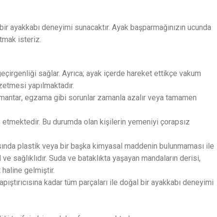
ış bir ayakkabı deneyimi sunacaktır. Ayak başparmağınızın ucunda
tmak isteriz.
eçirgenliği sağlar. Ayrıca; ayak içerde hareket ettikçe vakum
nzetmesi yapılmaktadır.
u, mantar, egzama gibi sorunlar zamanla azalır veya tamamen
e etmektedir. Bu durumda olan kişilerin yemeniyi çorapsız
rasında plastik veya bir başka kimyasal maddenin bulunmaması ile
ve sağlıklıdır. Suda ve bataklıkta yaşayan mandaların derisi,
haline gelmiştir.
yapıştırıcısına kadar tüm parçaları ile doğal bir ayakkabı deneyimi