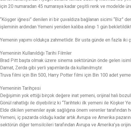
için 20 numaradan 45 numaraya kadar çeşitli renk ve modelde üre
“Köşger iğnesi” denilen iri bir çuvaldıza bağlanan sicimi “Biz” de
işleminin ardından Yemeni yeniden kalıba alınıp 1 gün bekletildik
Yemenin yapımı oldukça zahmetlidir. Bir usta günde en fazla iki 
Yemeninin Kullanıldığı Tarihi Filmler
Brad Pitt başta olmak üzere sinema sektörünün önde gelen isimleri
Damat, Zerda gibi yerli yapımlarda da kullanılmıştır.
Truva filmi için Bin 500, Harry Potter filmi için Bin 100 adet yeme
Yemeninin Tarihçesi
Değişimin yok ettiği birçok değere inat yemeni, orijinal hali bo
Gönül rahatlığı ile diyebiliriz ki “Tarihteki ilk yemeni ile Köşk
Elde dikilen yemeniler ayak sağlığına önem verenler tarafından h
Yemeni, iç pazarda olduğu kadar artık Avrupa ve Amerika pazarın
sektörün diğer temsilcileri tarafından Avrupa ve Amerika’ya orijina