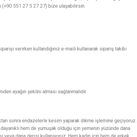
n (+90 551 27 5 27 27) bize ulaşabilirsin.
parişi verirken kullandığınız e-maili kullanarak sipariş takibi
niden ayağın şeklini alması sağlanmalıdır.
duktan sonra endazelerle kesim yaparak dikme işlemine geçiyoruz.
Hem dayanıklı hem de yumuşak olduğu için yemenin yüzünde dana
i veya dana derisi kullanıyoruz. Hem kadın için hem de erkek