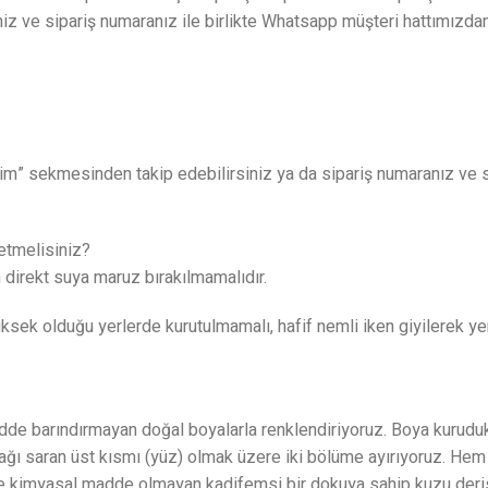
iniz ve sipariş numaranız ile birlikte Whatsapp müşteri hattımızda
lerim” sekmesinden takip edebilirsiniz ya da sipariş numaranız ve si
 etmelisiniz?
ün direkt suya maruz bırakılmamalıdır.
üksek olduğu yerlerde kurutulmamalı, hafif nemli iken giyilerek ye
 madde barındırmayan doğal boyalarla renklendiriyoruz. Boya kuru
 ayağı saran üst kısmı (yüz) olmak üzere iki bölüme ayırıyoruz. 
ne kimyasal madde olmayan kadifemsi bir dokuya sahip kuzu deris