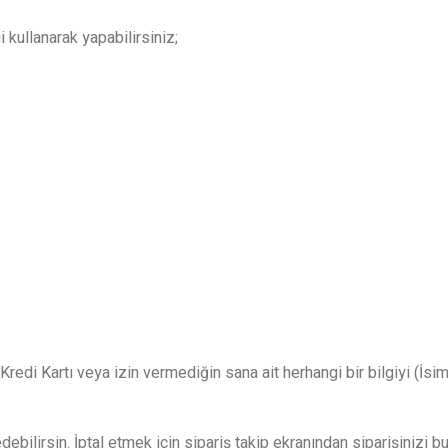
ullanarak yapabilirsiniz;
redi Kartı veya izin vermediğin sana ait herhangi bir bilgiyi (İsim
ilirsin. İptal etmek için sipariş takip ekranından siparişinizi bulu