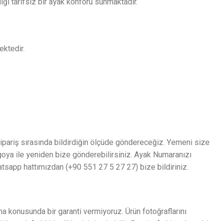
iği tarifsiz bir ayak konforu sunmaktadır.
ektedir.
 sipariş sırasında bildirdiğin ölçüde göndereceğiz. Yemeni size
rgoya ile yeniden bize gönderebilirsiniz. Ayak Numaranızı
tsapp hattımızdan (+90 551 27 5 27 27) bize bildiriniz.
a konusunda bir garanti vermiyoruz. Ürün fotoğraflarını