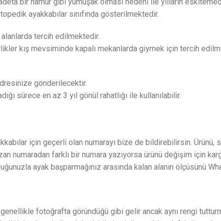
e adeta bir hamur gibi yumuşak olması nedeni ile yılların eskitemed
topedik ayakkabılar sınıfında gösterilmektedir.
 alanlarda tercih edilmektedir.
rlikler kış mevsiminde kapalı mekanlarda giymek için tercih edilm
resinize gönderilecektir.
 sürece en az 3 yıl gönül rahatlığı ile kullanılabilir.
kabılar için geçerli olan numarayı bize de bildirebilirsin. Ürünü,
yazan numaradan farklı bir numara yazıyorsa ürünü değişim için ka
topuğunuzla ayak başparmağınız arasında kalan alanın ölçüsünü Wha
nellikle fotoğrafta göründüğü gibi gelir ancak aynı rengi tutturm