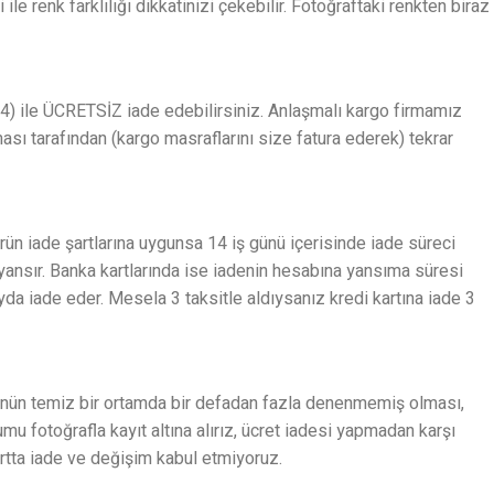
e renk farklılığı dikkatinizi çekebilir. Fotoğraftaki renkten biraz
) ile ÜCRETSİZ iade edebilirsiniz. Anlaşmalı kargo firmamız
ması tarafından (kargo masraflarını size fatura ederek) tekrar
Ürün iade şartlarına uygunsa 14 iş günü içerisinde iade süreci
 yansır. Banka kartlarında ise iadenin hesabına yansıma süresi
ayda iade eder. Mesela 3 taksitle aldıysanız kredi kartına iade 3
; ürünün temiz bir ortamda bir defadan fazla denenmemiş olması,
u fotoğrafla kayıt altına alırız, ücret iadesi yapmadan karşı
şartta iade ve değişim kabul etmiyoruz.