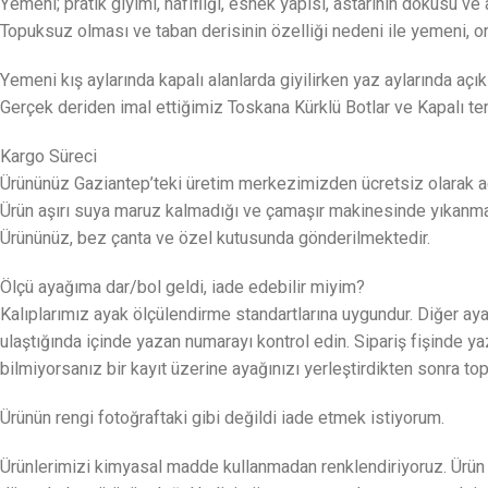
Yemeni; pratik giyimi, hafifliği, esnek yapısı, astarının dokusu v
Topuksuz olması ve taban derisinin özelliği nedeni ile yemeni, or
Yemeni kış aylarında kapalı alanlarda giyilirken yaz aylarında açık
Gerçek deriden imal ettiğimiz Toskana Kürklü Botlar ve Kapalı te
Kargo Süreci
Ürününüz Gaziantep’teki üretim merkezimizden ücretsiz olarak ad
Ürün aşırı suya maruz kalmadığı ve çamaşır makinesinde yıkanmadığı
Ürününüz, bez çanta ve özel kutusunda gönderilmektedir.
Ölçü ayağıma dar/bol geldi, iade edebilir miyim?
Kalıplarımız ayak ölçülendirme standartlarına uygundur. Diğer ayak
ulaştığında içinde yazan numarayı kontrol edin. Sipariş fişinde 
bilmiyorsanız bir kayıt üzerine ayağınızı yerleştirdikten sonra 
Ürünün rengi fotoğraftaki gibi değildi iade etmek istiyorum.
Ürünlerimizi kimyasal madde kullanmadan renklendiriyoruz. Ürün ge