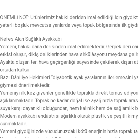
ÖNEMLİ NOT: Ürünlerimiz hakiki deriden imal edildiği için giydik
yeterli boşluk mevcutsa yanlarda veya topuk bölgesinde ilk giydiğ
Nefes Alan Sağlıklı Ayakkabı
Yemeni, hakiki dana derisinden imal edilmektedir. Gerçek deri can
etkisi oluşur, dikiş deliklerinden hava sirkülâsyonu meydana geli
Ayakta oluşan ter, hava geçirgenliği sayesinde çekilerek dışarı 
ortadan kalkar.
Bazı Dâhiliye Hekimleri “diyabetik ayak yaralarının ilerlemesini
giymesi önerilmektedir.
Yemeniyi ilk kez giyenler genellikle toprakla direkt temas ediyo
açıklanmaktadır. Toprak ne kadar doğal ise ayağınızla toprak aras
suya karşı dayanıklı olduğundan, hem kalınlık hem de sağlamlık ba
Modern ayakkabı endüstrisi ağırlıklı olarak plastik ve çeşitli kimy
sunmaktadır.
Yemeni giydiğinizde vücudunuzdaki kötü enerjinin hızla toprak t