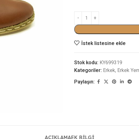
İstek listesine ekle
Stok kodu:
KY699319
Kategoriler:
Erkek
,
Erkek Ye
Paylaşın:
AÇIKLAMA
EK BILGI