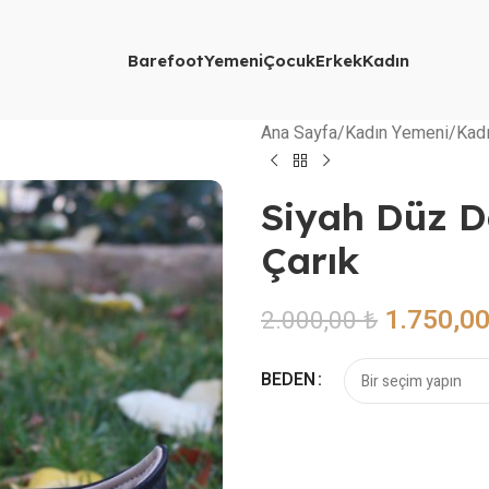
Barefoot
Yemeni
Çocuk
Erkek
Kadın
Ana Sayfa
Kadın Yemeni
Kad
Siyah Düz D
Çarık
1.750,0
2.000,00
₺
BEDEN