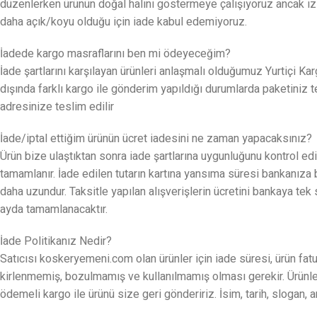
düzenlerken ürünün doğal halini göstermeye çalışıyoruz ancak izled
daha açık/koyu olduğu için iade kabul edemiyoruz.
İadede kargo masraflarını ben mi ödeyeceğim?
İade şartlarını karşılayan ürünleri anlaşmalı olduğumuz Yurtiç
dışında farklı kargo ile gönderim yapıldığı durumlarda paketiniz t
adresinize teslim edilir
İade/iptal ettiğim ürünün ücret iadesini ne zaman yapacaksınız?
Ürün bize ulaştıktan sonra iade şartlarına uygunluğunu kontrol edil
tamamlanır. İade edilen tutarın kartına yansıma süresi bankanıza 
daha uzundur. Taksitle yapılan alışverişlerin ücretini bankaya tek 
ayda tamamlanacaktır.
İade Politikanız Nedir?
Satıcısı koskeryemeni.com olan ürünler için iade süresi, ürün fat
kirlenmemiş, bozulmamış ve kullanılmamış olması gerekir. Ürünler k
ödemeli kargo ile ürünü size geri göndeririz. İsim, tarih, slogan, a