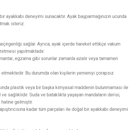
ış bir ayakkabı deneyimi sunacaktır. Ayak başparmağınızın ucunda
tmak isteriz.
eçirgenliği sağlar. Ayrıca; ayak içerde hareket ettikçe vakum
nzetmesi yapılmaktadır.
u, mantar, egzama gibi sorunlar zamanla azalır veya tamamen
e etmektedir. Bu durumda olan kişilerin yemeniyi çorapsız
rasında plastik veya bir başka kimyasal maddenin bulunmaması ile
ve sağlıklıdır. Suda ve bataklıkta yaşayan mandaların derisi,
haline gelmiştir.
yapıştırıcısına kadar tüm parçaları ile doğal bir ayakkabı deneyimi