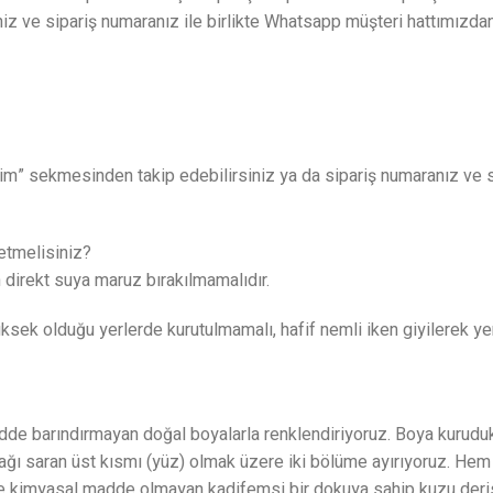
iniz ve sipariş numaranız ile birlikte Whatsapp müşteri hattımızda
lerim” sekmesinden takip edebilirsiniz ya da sipariş numaranız ve si
 etmelisiniz?
ün direkt suya maruz bırakılmamalıdır.
üksek olduğu yerlerde kurutulmamalı, hafif nemli iken giyilerek ye
 madde barındırmayan doğal boyalarla renklendiriyoruz. Boya kuru
 ayağı saran üst kısmı (yüz) olmak üzere iki bölüme ayırıyoruz. 
ne kimyasal madde olmayan kadifemsi bir dokuya sahip kuzu deris