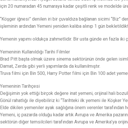
için 20 numaradan 45 numaraya kadar çeşitli renk ve modelde üre
“Köşger iğnesi” denilen iri bir çuvaldıza bağlanan sicimi “Biz” de
işleminin ardından Yemeni yeniden kalıba alınıp 1 gün bekletildik
Yemenin yapımı oldukça zahmetlidir. Bir usta günde en fazla iki 
Yemeninin Kullanıldığı Tarihi Filmler
Brad Pitt başta olmak üzere sinema sektörünün önde gelen isimleri
Damat, Zerda gibi yerli yapımlarda da kullanılmıştır.
Truva filmi için Bin 500, Harry Potter filmi için Bin 100 adet yeme
Yemeninin Tarihçesi
Değişimin yok ettiği birçok değere inat yemeni, orijinal hali bo
Gönül rahatlığı ile diyebiliriz ki “Tarihteki ilk yemeni ile Köşk
Elde dikilen yemeniler ayak sağlığına önem verenler tarafından h
Yemeni, iç pazarda olduğu kadar artık Avrupa ve Amerika pazarın
sektörün diğer temsilcileri tarafından Avrupa ve Amerika’ya orijina