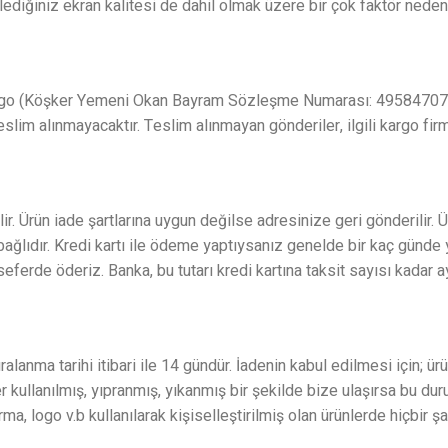
iğiniz ekran kalitesi de dahil olmak üzere bir çok faktör nedeni il
i Kargo (Köşker Yemeni Okan Bayram Sözleşme Numarası: 495847074
eslim alınmayacaktır. Teslim alınmayan gönderiler, ilgili kargo fir
ir. Ürün iade şartlarına uygun değilse adresinize geri gönderilir. 
bağlıdır. Kredi kartı ile ödeme yaptıysanız genelde bir kaç günde
seferde öderiz. Banka, bu tutarı kredi kartına taksit sayısı kadar 
uralanma tarihi itibari ile 14 gündür. İadenin kabul edilmesi için
ullanılmış, yıpranmış, yıkanmış bir şekilde bize ulaşırsa bu durum
rma, logo v.b kullanılarak kişiselleştirilmiş olan ürünlerde hiçbir 