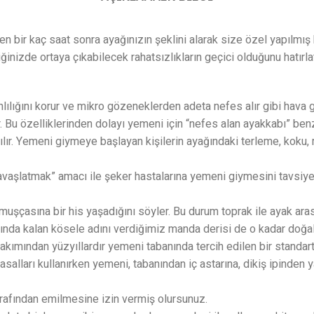
ten bir kaç saat sonra ayağınızın şeklini alarak size özel yapılm
inizde ortaya çıkabilecek rahatsızlıkların geçici olduğunu hatırla
lılığını korur ve mikro gözeneklerden adeta nefes alır gibi hava g
r. Bu özelliklerinden dolayı yemeni için “nefes alan ayakkabı” be
atılır. Yemeni giymeye başlayan kişilerin ayağındaki terleme, kok
 yavaşlatmak” amacı ile şeker hastalarına yemeni giymesini tavsiy
rmuşçasına bir his yaşadığını söyler. Bu durum toprak ile ayak a
ında kalan kösele adını verdiğimiz manda derisi de o kadar doğal 
kımından yüzyıllardır yemeni tabanında tercih edilen bir standart 
asalları kullanırken yemeni, tabanından iç astarına, dikiş ipinden 
arafından emilmesine izin vermiş olursunuz.