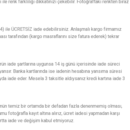
e renk farklılığı dikkatinizi çekebilir. Fotoğraftaki renkten biraz
) ile ÜCRETSİZ iade edebilirsiniz. Anlaşmalı kargo firmamız
ması tarafından (kargo masraflarını size fatura ederek) tekrar
Ürün iade şartlarına uygunsa 14 iş günü içerisinde iade süreci
 yansır. Banka kartlarında ise iadenin hesabına yansıma süresi
ayda iade eder. Mesela 3 taksitle aldıysanız kredi kartına iade 3
; ürünün temiz bir ortamda bir defadan fazla denenmemiş olması,
u fotoğrafla kayıt altına alırız, ücret iadesi yapmadan karşı
şartta iade ve değişim kabul etmiyoruz.