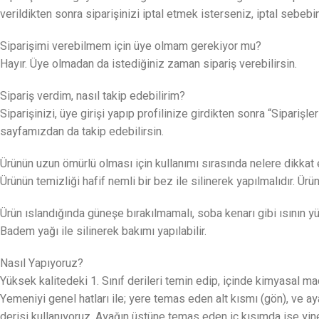
verildikten sonra siparişinizi iptal etmek isterseniz, iptal sebeb
Siparişimi verebilmem için üye olmam gerekiyor mu?
Hayır. Üye olmadan da istediğiniz zaman sipariş verebilirsin.
Sipariş verdim, nasıl takip edebilirim?
Siparişinizi, üye girişi yapıp profilinize girdikten sonra “Sipariş
sayfamızdan da takip edebilirsin.
Ürünün uzun ömürlü olması için kullanımı sırasında nelere dikkat
Ürünün temizliği hafif nemli bir bez ile silinerek yapılmalıdır. Ür
Ürün ıslandığında güneşe bırakılmamalı, soba kenarı gibi ısının y
Badem yağı ile silinerek bakımı yapılabilir.
Nasıl Yapıyoruz?
Yüksek kalitedeki 1. Sınıf derileri temin edip, içinde kimyasal
Yemeniyi genel hatları ile; yere temas eden alt kısmı (gön), ve
derisi kullanıyoruz. Ayağın üstüne temas eden iç kısımda ise yi