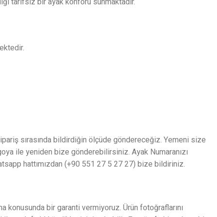
iği tarifsiz bir ayak konforu sunmaktadır.
ektedir.
 sipariş sırasında bildirdiğin ölçüde göndereceğiz. Yemeni size
rgoya ile yeniden bize gönderebilirsiniz. Ayak Numaranızı
tsapp hattımızdan (+90 551 27 5 27 27) bize bildiriniz.
a konusunda bir garanti vermiyoruz. Ürün fotoğraflarını