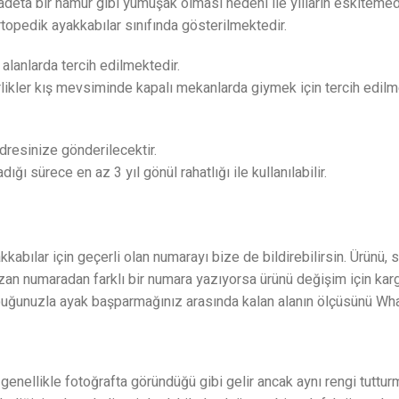
e adeta bir hamur gibi yumuşak olması nedeni ile yılların eskitemed
topedik ayakkabılar sınıfında gösterilmektedir.
 alanlarda tercih edilmektedir.
rlikler kış mevsiminde kapalı mekanlarda giymek için tercih edilm
resinize gönderilecektir.
 sürece en az 3 yıl gönül rahatlığı ile kullanılabilir.
kabılar için geçerli olan numarayı bize de bildirebilirsin. Ürünü,
yazan numaradan farklı bir numara yazıyorsa ürünü değişim için ka
topuğunuzla ayak başparmağınız arasında kalan alanın ölçüsünü Wha
nellikle fotoğrafta göründüğü gibi gelir ancak aynı rengi tutturm