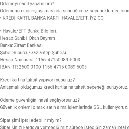
Ödemeyi nasıl yapabilirim?
Ödemenizi sipariş aşamasında sunduğumuz seçeneklerden birini k
• KREDİ KARTI, BANKA KARTI, HAVALE/EFT, İYZİCO
• Havale/EFT Banka Bilgileri:
Hesap Sahibi: Okan Bayram
Banka: Ziraat Bankası
Şube: Suburcu/Gaziantep Şubesi
Hesap Numarası: 1156-47150089-5003
IBAN: TR 2600 0100 1156 4715 0089 5003
Kredi kartına taksit yapıyor musunuz?
Anlaşmalı olduğumuz kredi kartlarına taksit seçeneği sunuyoruz.
Ödeme güvenliğini nasıl sağlıyorsunuz?
Güvenlik önlemi olarak satın alma işlemlerinde SSL kullanıyoruz. K
Siparişimi iptal edebilir miyim?
Siparişinizi kargoya vermediğimiz sürece istediğin zaman iptal edeb