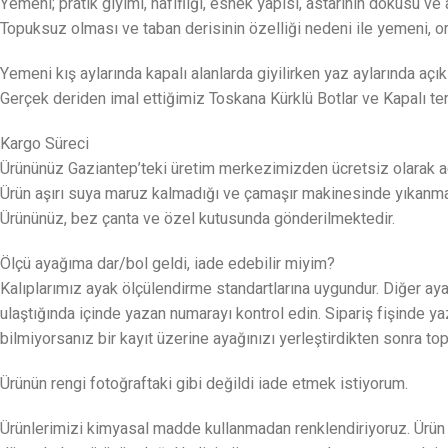
Yemeni; pratik giyimi, hafifliği, esnek yapısı, astarının dokusu v
Topuksuz olması ve taban derisinin özelliği nedeni ile yemeni, or
Yemeni kış aylarında kapalı alanlarda giyilirken yaz aylarında açık
Gerçek deriden imal ettiğimiz Toskana Kürklü Botlar ve Kapalı te
Kargo Süreci
Ürününüz Gaziantep’teki üretim merkezimizden ücretsiz olarak ad
Ürün aşırı suya maruz kalmadığı ve çamaşır makinesinde yıkanmadığı
Ürününüz, bez çanta ve özel kutusunda gönderilmektedir.
Ölçü ayağıma dar/bol geldi, iade edebilir miyim?
Kalıplarımız ayak ölçülendirme standartlarına uygundur. Diğer ayak
ulaştığında içinde yazan numarayı kontrol edin. Sipariş fişinde 
bilmiyorsanız bir kayıt üzerine ayağınızı yerleştirdikten sonra 
Ürünün rengi fotoğraftaki gibi değildi iade etmek istiyorum.
Ürünlerimizi kimyasal madde kullanmadan renklendiriyoruz. Ürün ge