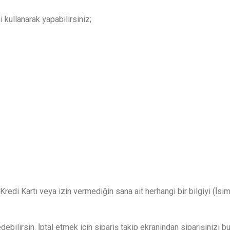
ullanarak yapabilirsiniz;
redi Kartı veya izin vermediğin sana ait herhangi bir bilgiyi (İsim
ilirsin. İptal etmek için sipariş takip ekranından siparişinizi bulu