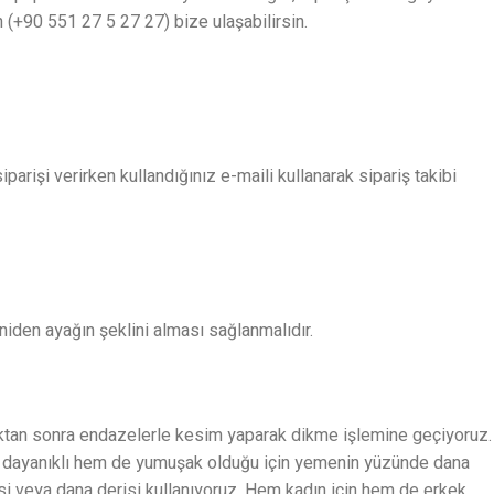
n (+90 551 27 5 27 27) bize ulaşabilirsin.
parişi verirken kullandığınız e-maili kullanarak sipariş takibi
niden ayağın şeklini alması sağlanmalıdır.
duktan sonra endazelerle kesim yaparak dikme işlemine geçiyoruz.
Hem dayanıklı hem de yumuşak olduğu için yemenin yüzünde dana
i veya dana derisi kullanıyoruz. Hem kadın için hem de erkek