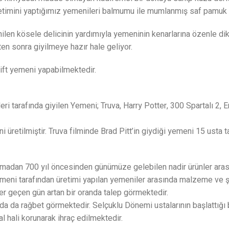
timini yaptığımız yemenileri balmumu ile mumlanmış saf pamuk ipl
nilen kösele delicinin yardımıyla yemeninin kenarlarına özenle dik
ten sonra giyilmeye hazır hale geliyor.
çift yemeni yapabilmektedir.
 tarafında giyilen Yemeni; Truva, Harry Potter, 300 Spartalı 2, Er
ni üretilmiştir. Truva filminde Brad Pitt’in giydiği yemeni 15 usta 
zulmadan 700 yıl öncesinden günümüze gelebilen nadir ürünler aras
er Yemeni tarafından üretimi yapılan yemeniler arasında malzeme ve
er geçen gün artan bir oranda talep görmektedir.
da da rağbet görmektedir. Selçuklu Dönemi ustalarının başlattığ
l hali korunarak ihraç edilmektedir.