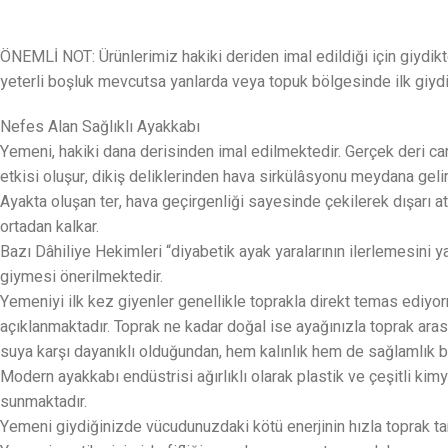
ÖNEMLİ NOT: Ürünlerimiz hakiki deriden imal edildiği için giydik
yeterli boşluk mevcutsa yanlarda veya topuk bölgesinde ilk giydiğ
Nefes Alan Sağlıklı Ayakkabı
Yemeni, hakiki dana derisinden imal edilmektedir. Gerçek deri can
etkisi oluşur, dikiş deliklerinden hava sirkülâsyonu meydana geli
Ayakta oluşan ter, hava geçirgenliği sayesinde çekilerek dışarı 
ortadan kalkar.
Bazı Dâhiliye Hekimleri “diyabetik ayak yaralarının ilerlemesini
giymesi önerilmektedir.
Yemeniyi ilk kez giyenler genellikle toprakla direkt temas ediyo
açıklanmaktadır. Toprak ne kadar doğal ise ayağınızla toprak aras
suya karşı dayanıklı olduğundan, hem kalınlık hem de sağlamlık ba
Modern ayakkabı endüstrisi ağırlıklı olarak plastik ve çeşitli kimy
sunmaktadır.
Yemeni giydiğinizde vücudunuzdaki kötü enerjinin hızla toprak t