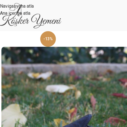
Navigasyona atla
Ana içeriğe atla
-13%