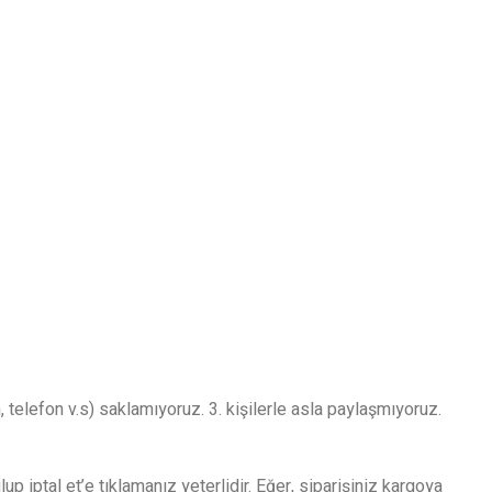
, telefon v.s) saklamıyoruz. 3. kişilerle asla paylaşmıyoruz.
p iptal et’e tıklamanız yeterlidir. Eğer, siparişiniz kargoya