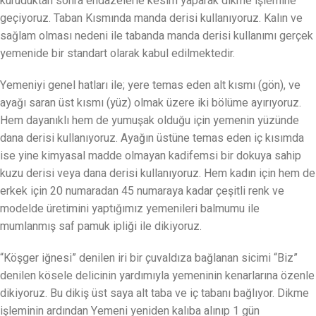
kuruduktan sonra endazelerle kesim yaparak dikme işlemine
geçiyoruz. Taban Kısmında manda derisi kullanıyoruz. Kalın ve
sağlam olması nedeni ile tabanda manda derisi kullanımı gerçek
yemenide bir standart olarak kabul edilmektedir.
Yemeniyi genel hatları ile; yere temas eden alt kısmı (gön), ve
ayağı saran üst kısmı (yüz) olmak üzere iki bölüme ayırıyoruz.
Hem dayanıklı hem de yumuşak olduğu için yemenin yüzünde
dana derisi kullanıyoruz. Ayağın üstüne temas eden iç kısımda
ise yine kimyasal madde olmayan kadifemsi bir dokuya sahip
kuzu derisi veya dana derisi kullanıyoruz. Hem kadın için hem de
erkek için 20 numaradan 45 numaraya kadar çeşitli renk ve
modelde üretimini yaptığımız yemenileri balmumu ile
mumlanmış saf pamuk ipliği ile dikiyoruz.
“Köşger iğnesi” denilen iri bir çuvaldıza bağlanan sicimi “Biz”
denilen kösele delicinin yardımıyla yemeninin kenarlarına özenle
dikiyoruz. Bu dikiş üst saya alt taba ve iç tabanı bağlıyor. Dikme
işleminin ardından Yemeni yeniden kalıba alınıp 1 gün