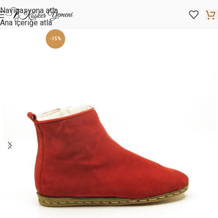
Navigasyona atla
Ana içeriğe atla
-15%