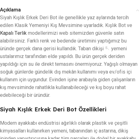
Açıklama
Siyah Kışlık Erkek Deri Bot ile genellikle yaz aylarında tercih
edilen Klasik Yemeniyi Kış Mevsimine uyarladık. Kışlık Bot ve
Kapalı Terlik
modellerimizi web sitemizden güvenle satın
alabilirsiniz. Farklı renk ve bedende üretimini yaptığımız bu
üründe gerçek dana gerisi kullandık. Taban dikişi 🪡 yemeni
ustalarımız tarafından elde yapıldı. Bu ürün gerçek deriden
yapıldığı için su ile direkt temasını önermiyoruz. Yağışlı olmayan
soğuk günlerde gündelik dış mekân kullanımı veya ev/ofis içi
kullanım için uygundur. Evinden işine arabayla giden çalışanların
kış mevsiminde rahatlıkla kullanabileceği ve kış boyu rahat
edebileceği bir üründür.
Siyah Kışlık Erkek Deri Bot Özellikleri
Modern ayakkabı endüstrisi ağırlıklı olarak plastik ve çeşitli
kimyasalları kullanırken yemeni, tabanından iç astarına, dikiş
ipinden yapıştırıcısına kadar tüm parçaları ile doğal bir ayakkabı