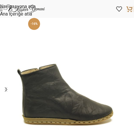
Navigasyona atla
Ana içeriğe atla
-16%