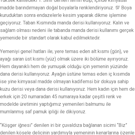
Yüksek kalitedeki 1. Sınıf derileri temin edip, içinde kimyasal
madde barındırmayan doğal boyalarla renklendiriyoruz. 💯 Boya
kuruduktan sonra endazelerle kesim yaparak dikme işlemine
geçiyoruz. Taban Kısmında manda derisi kullanıyoruz. Kalın ve
sağlam olması nedeni ile tabanda manda derisi kullanımı gerçek
yemenide bir standart olarak kabul edilmektedir.
Yemeniyi genel hatları ile; yere temas eden alt kısmı (gön), ve
ayağı saran üst kısmı (yüz) olmak üzere iki bölüme ayırıyoruz.
Hem dayanıklı hem de yumuşak olduğu için yemenin yüzünde
dana derisi kullanıyoruz. Ayağın üstüne temas eden iç kısımda
ise yine kimyasal madde olmayan kadifemsi bir dokuya sahip
kuzu derisi veya dana derisi kullanıyoruz. Hem kadın için hem de
erkek için 20 numaradan 45 numaraya kadar çeşitli renk ve
modelde üretimini yaptığımız yemenileri balmumu ile
mumlanmış saf pamuk ipliği ile dikiyoruz.
“Köşger iğnesi” denilen iri bir çuvaldıza bağlanan sicimi “Biz”
denilen kösele delicinin yardımıyla yemeninin kenarlarına özenle